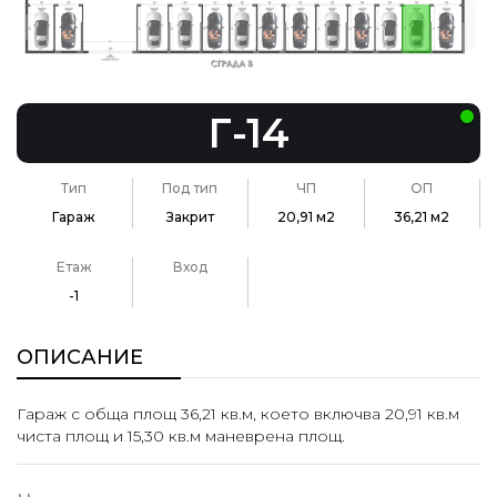
Г-14
Тип
Под тип
ЧП
ОП
Гараж
Закрит
20,91 м2
36,21 м2
Етаж
Вход
-1
ОПИСАНИЕ
Гараж с обща площ 36,21 кв.м, което включва 20,91 кв.м
чиста площ и 15,30 кв.м маневрена площ.