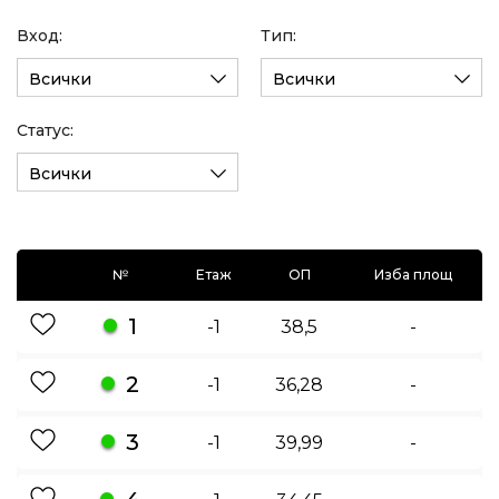
Вход:
Тип:
Всички
Всички
Статус:
Всички
№
Етаж
ОП
Изба площ
1
-1
38,5
-
2
-1
36,28
-
3
-1
39,99
-