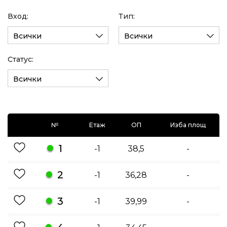
Вход:
Тип:
Всички
Всички
Статус:
Всички
№
Етаж
ОП
Изба площ
1
-1
38,5
-
2
-1
36,28
-
3
-1
39,99
-