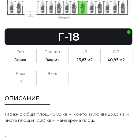
Г-18
Тип
Под тип
ЧП
ОП
Гараж
Закрит
23,63 м2
40,93 м2
Етаж
Вход
-1
ОПИСАНИЕ
Гараж с обща площ 40,93 кв.м, което включва 23,63 кв.м
чиста площ и 17,30 кв.м маневрена площ.