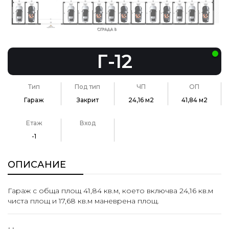
Г-12
Тип
Под тип
ЧП
ОП
Гараж
Закрит
24,16 м2
41,84 м2
Етаж
Вход
-1
ОПИСАНИЕ
Гараж с обща площ 41,84 кв.м, което включва 24,16 кв.м
чиста площ и 17,68 кв.м маневрена площ.