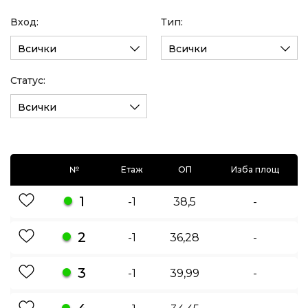
Вход:
Тип:
Всички
Всички
Статус:
Всички
№
Етаж
ОП
Изба площ
1
-1
38,5
-
2
-1
36,28
-
3
-1
39,99
-