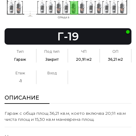
Г-19
Тип
Под тип
ЧП
ОП
Гараж
Закрит
20,91 м2
36,21 м2
Етаж
Вход
-1
ОПИСАНИЕ
Гараж с обща площ 36,21 кв.м, което включва 20,91 кв.м
чиста площ и 15,30 кв.м маневрена площ.