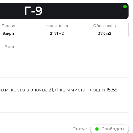
Г-9
Под тип
Чиста площ
Обща площ
Закрит
21,71 м2
37,6 м2
Вход
в.м, което включва 21,71 кв.м чиста площ и 15,89
Статус:
Свободен