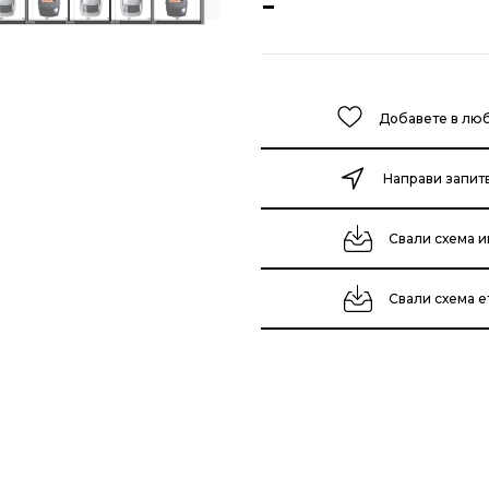
-
Добавете в лю
Направи запит
Свали схема и
Свали схема 