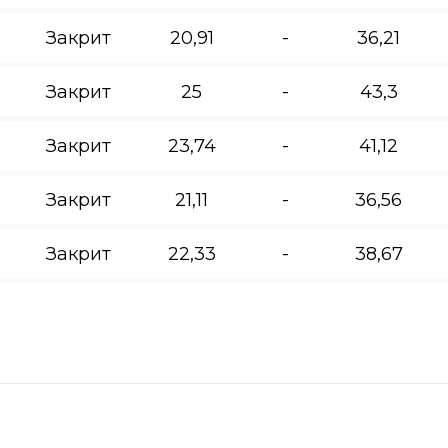
Закрит
20,91
-
36,21
Закрит
25
-
43,3
Закрит
23,74
-
41,12
Закрит
21,11
-
36,56
Закрит
22,33
-
38,67