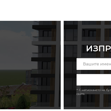
ИЗПР
* С натискането на б
сайта.