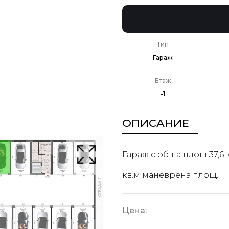
Тип
Гараж
Етаж
-1
ОПИСАНИЕ
Гараж с обща площ 37,6 к
кв.м маневрена площ.
Цена: