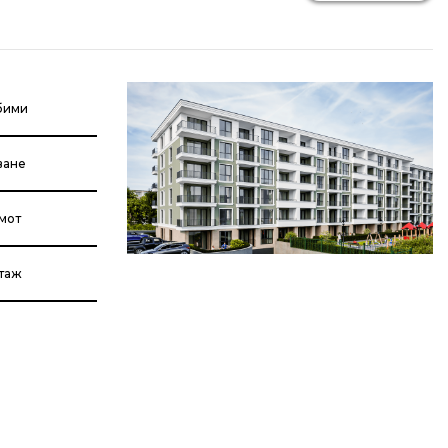
бими
ване
мот
етаж